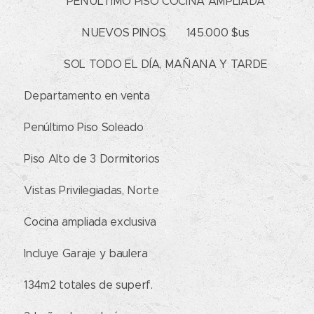
🌳 PEN´ÚLTIMO PISO COCINA AMPLIADA
📍 NUEVOS PINOS 💵 145.000 $us
🔔 SOL TODO EL DÍA, MAÑANA Y TARDE
✔ Departamento en venta
✔ Penúltimo Piso Soleado
✔ Piso Alto de 3 Dormitorios
✔ Vistas Privilegiadas, Norte
✔ Cocina ampliada exclusiva
✔ Incluye Garaje y baulera
✔ 134m2 totales de superf.